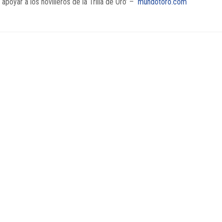
apoyar a los novilleros de la Trilla de Oro’ –
mundotoro.com