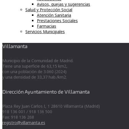
Avisos, quejas y sugerencias
Salud y Protección Social
Atención Sanitaria
Prestaciones Sociales
Farmacias
Servicios Municipales
Villamanta
Municipio de la Comunidad de Madrid.
Tiene una superficie de 63,15 km2,
con una población de 3.060 (2024)
y una densidad de 33,37 hab./km2.
Dirección Ayuntamiento de Villamanta
Plaza Rey Juan Carlos I, 1 28610 Villamanta (Madrid)
918 136 001 / 918 136 500
Fax: 918 136 268
registro@villamanta.es