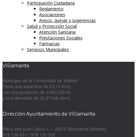
Participación Ciudadana
Reglamento
Asociaciones
Avisos, quejas y sugerencias
Salud y Protección Social
Atención Sanitaria
Prestaciones Sociales
Farmacias
Servicios Municipales
Villamanta
Municipio de la Comunidad de Madrid.
Tiene una superficie de 63,15 km2,
con una población de 3.060 (2024)
y una densidad de 33,37 hab./km2.
Dirección Ayuntamiento de Villamanta
Plaza Rey Juan Carlos I, 1 28610 Villamanta (Madrid)
918 136 001 / 918 136 500