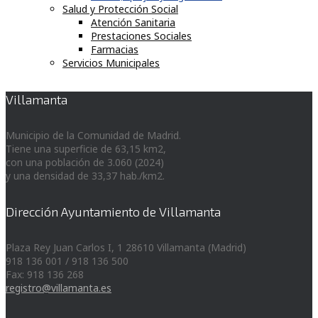
Salud y Protección Social
Atención Sanitaria
Prestaciones Sociales
Farmacias
Servicios Municipales
Villamanta
Municipio de la Comunidad de Madrid.
Tiene una superficie de 63,15 km2,
con una población de 3.060 (2024)
y una densidad de 33,37 hab./km2.
Dirección Ayuntamiento de Villamanta
Plaza Rey Juan Carlos I, 1 28610 Villamanta (Madrid)
918 136 001 / 918 136 500
Fax: 918 136 268
registro@villamanta.es