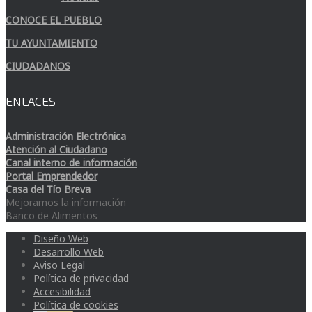
CONOCE EL PUEBLO
TU AYUNTAMIENTO
CIUDADANOS
ENLACES
Administración Electrónica
Atención al Ciudadano
Canal interno de información
Portal Emprendedor
Casa del Tío Breva
Mejoramos la información
Banco de Alimentos
Diseño Web
Desarrollo Web
Aviso Legal
Política de privacidad
Accesibilidad
Política de cookies