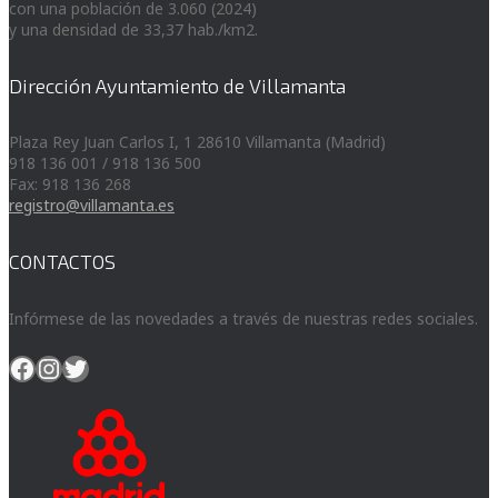
con una población de 3.060 (2024)
y una densidad de 33,37 hab./km2.
Dirección Ayuntamiento de Villamanta
Plaza Rey Juan Carlos I, 1 28610 Villamanta (Madrid)
918 136 001 / 918 136 500
Fax: 918 136 268
registro@villamanta.es
CONTACTOS
Infórmese de las novedades a través de nuestras redes sociales.
Facebook
Instagram
Twitter