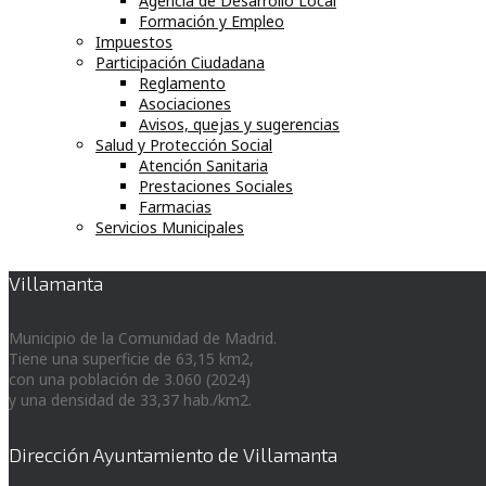
Agencia de Desarrollo Local
Formación y Empleo
Impuestos
Participación Ciudadana
Reglamento
Asociaciones
Avisos, quejas y sugerencias
Salud y Protección Social
Atención Sanitaria
Prestaciones Sociales
Farmacias
Servicios Municipales
Villamanta
Municipio de la Comunidad de Madrid.
Tiene una superficie de 63,15 km2,
con una población de 3.060 (2024)
y una densidad de 33,37 hab./km2.
Dirección Ayuntamiento de Villamanta