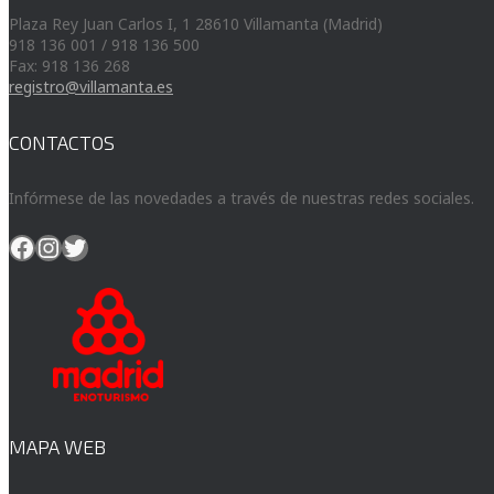
Plaza Rey Juan Carlos I, 1 28610 Villamanta (Madrid)
918 136 001 / 918 136 500
Fax: 918 136 268
registro@villamanta.es
CONTACTOS
Infórmese de las novedades a través de nuestras redes sociales.
Facebook
Instagram
Twitter
MAPA WEB