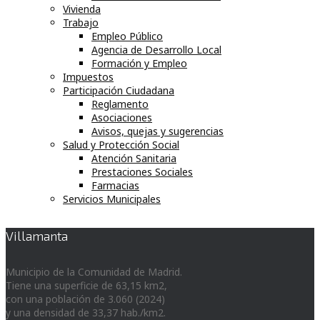
Vivienda
Trabajo
Empleo Público
Agencia de Desarrollo Local
Formación y Empleo
Impuestos
Participación Ciudadana
Reglamento
Asociaciones
Avisos, quejas y sugerencias
Salud y Protección Social
Atención Sanitaria
Prestaciones Sociales
Farmacias
Servicios Municipales
Villamanta
Municipio de la Comunidad de Madrid.
Tiene una superficie de 63,15 km2,
con una población de 3.060 (2024)
y una densidad de 33,37 hab./km2.