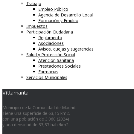
Trabajo
Empleo Público
Agencia de Desarrollo Local
Formación y Empleo
Impuestos
Participación Ciudadana
Reglamento
Asociaciones
Avisos, quejas y sugerencias
Salud y Protección Social
Atención Sanitaria
Prestaciones Sociales
Farmacias
Servicios Municipales
Villamanta
Municipio de la Comunidad de Madrid.
Tiene una superficie de 63,15 km2,
con una población de 3.060 (2024)
y una densidad de 33,37 hab./km2.