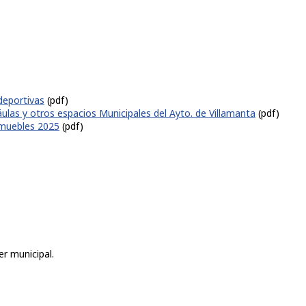
deportivas
(pdf)
áulas y otros espacios Municipales del Ayto. de Villamanta
(pdf)
nmuebles 2025
(pdf)
r municipal.