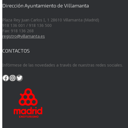
Dirección Ayuntamiento de Villamanta
Plaza Rey Juan Carlos I, 1 28610 Villamanta (Madrid)
918 136 001 / 918 136 500
Fax: 918 136 268
registro@villamanta.es
CONTACTOS
Infórmese de las novedades a través de nuestras redes sociales.
Facebook
Instagram
Twitter