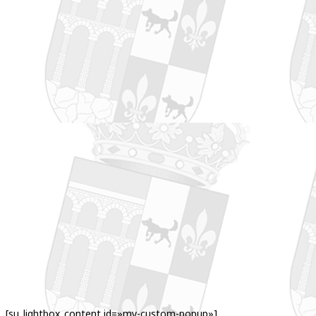
[su_lightbox_content id=»my-custom-popup»]