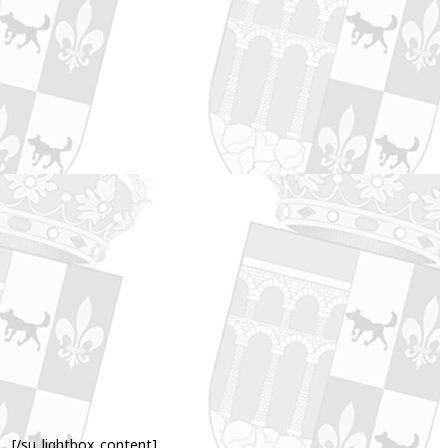
[/su_lightbox_content]