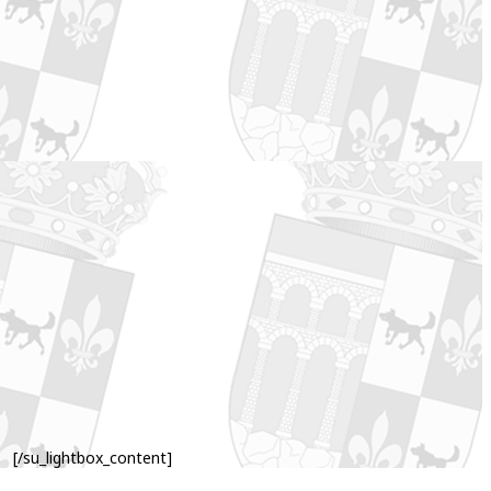
[/su_lightbox_content]