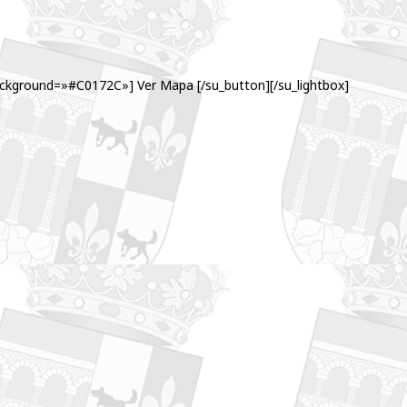
ckground=»#C0172C»] Ver Mapa [/su_button][/su_lightbox]