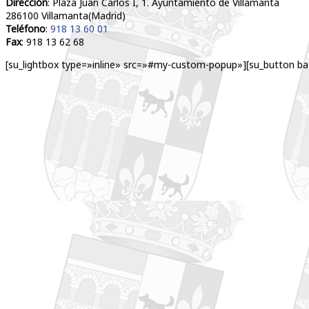
Dirección
: Plaza Juan Carlos I, 1. Ayuntamiento de Villamanta
286100 Villamanta(Madrid)
Teléfono
:
918 13 60 01
Fax
: 918 13 62 68
[su_lightbox type=»inline» src=»#my-custom-popup»][su_button ba