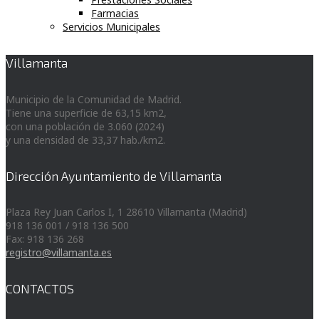
Farmacias
Servicios Municipales
Villamanta
Municipio de la Comunidad de Madrid.
Tiene una superficie de 63,15 km2,
con una población de 3.060 (2024)
y una densidad de 33,37 hab./km2.
Dirección Ayuntamiento de Villamanta
Plaza Rey Juan Carlos I, 1 28610 Villamanta (Madrid)
918 136 001 / 918 136 500
Fax: 918 136 268
registro@villamanta.es
CONTACTOS