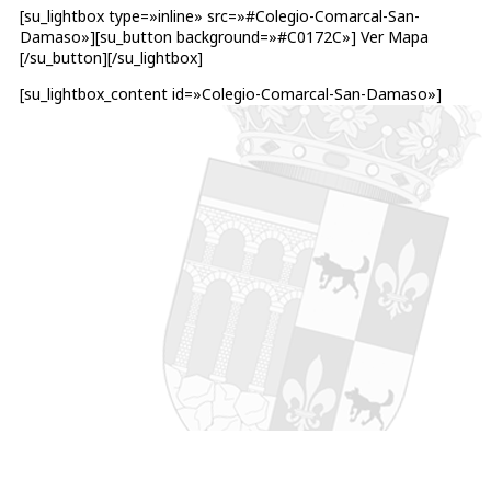
[su_lightbox type=»inline» src=»#Colegio-Comarcal-San-
Damaso»][su_button background=»#C0172C»] Ver Mapa
[/su_button][/su_lightbox]
[su_lightbox_content id=»Colegio-Comarcal-San-Damaso»]