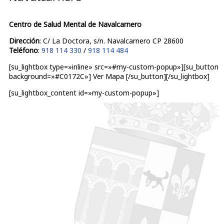
Centro de Salud Mental de Navalcarnero
Dirección
: C/ La Doctora, s/n. Navalcarnero CP 28600
Teléfono
:
918 114 330
/
918 114 484
[su_lightbox type=»inline» src=»#my-custom-popup»][su_button
background=»#C0172C»] Ver Mapa [/su_button][/su_lightbox]
[su_lightbox_content id=»my-custom-popup»]