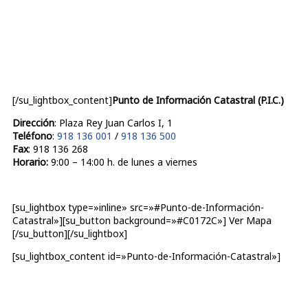
[/su_lightbox_content]
Punto de Información Catastral (P.I.C.)
Dirección
: Plaza Rey Juan Carlos I, 1
Teléfono
:
918 136 001
/
918 136 500
Fax
: 918 136 268
Horario:
9:00 – 14:00 h. de lunes a viernes
[su_lightbox type=»inline» src=»#Punto-de-Información-
Catastral»][su_button background=»#C0172C»] Ver Mapa
[/su_button][/su_lightbox]
[su_lightbox_content id=»Punto-de-Información-Catastral»]