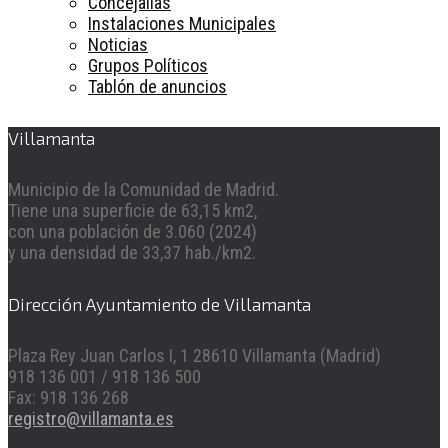
Concejalías
Instalaciones Municipales
Noticias
Grupos Políticos
Tablón de anuncios
Villamanta
Municipio de la Comunidad de Madrid.
Tiene una superficie de 63,15 km2,
con una población de 3.060 (2024)
y una densidad de 33,37 hab./km2.
Dirección Ayuntamiento de Villamanta
Plaza Rey Juan Carlos I, 1 28610 Villamanta (Madrid)
918 136 001 / 918 136 500
Fax: 918 136 268
registro@villamanta.es