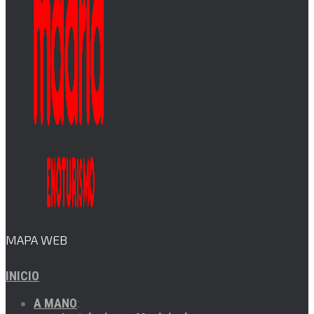
MAPA WEB
INICIO
A MANO
: