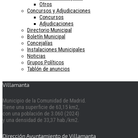
Otros
Concursos y Adjudicaciones
Concursos
Adjudicaciones
Directorio Municipal
Boletín Municipal
Concejalías
Instalaciones Municipales
Noticias
Grupos Políticos
Tablón de anuncios
Villamanta
Municipio de la Comunidad de Madrid.
Tiene una superficie de 63,15 km2,
con una población de 3.060 (2024)
y una densidad de 33,37 hab./km2.
Dirección Ayuntamiento de Villamanta