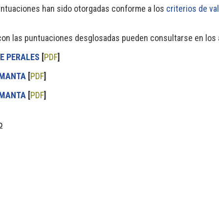
ntuaciones han sido otorgadas conforme a los
criterios de va
n las puntuaciones desglosadas pueden consultarse en los a
E PERALES
[
PDF
]
AMANTA
[
PDF
]
AMANTA
[
PDF
]
o