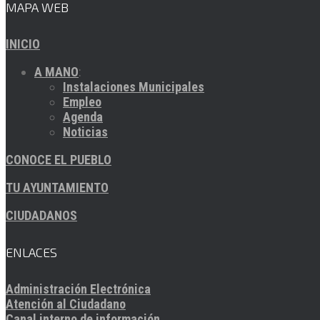
MAPA WEB
INICIO
A MANO
:
Instalaciones Municipales
Empleo
Agenda
Noticias
CONOCE EL PUEBLO
TU AYUNTAMIENTO
CIUDADANOS
ENLACES
Administración Electrónica
Atención al Ciudadano
Canal interno de información