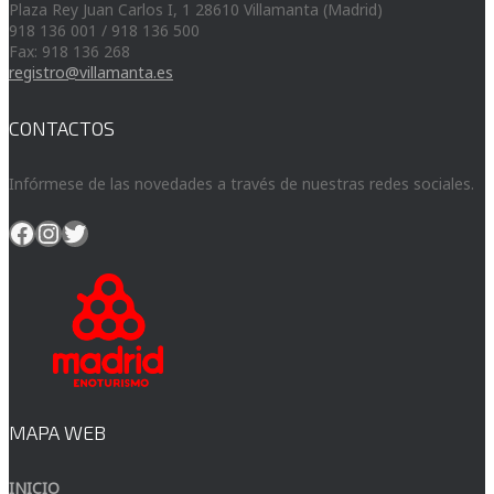
Plaza Rey Juan Carlos I, 1 28610 Villamanta (Madrid)
918 136 001 / 918 136 500
Fax: 918 136 268
registro@villamanta.es
CONTACTOS
Infórmese de las novedades a través de nuestras redes sociales.
Facebook
Instagram
Twitter
MAPA WEB
INICIO