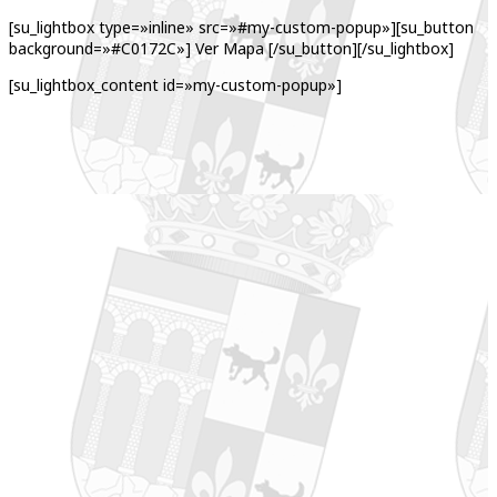
[su_lightbox type=»inline» src=»#my-custom-popup»][su_button
background=»#C0172C»] Ver Mapa [/su_button][/su_lightbox]
[su_lightbox_content id=»my-custom-popup»]