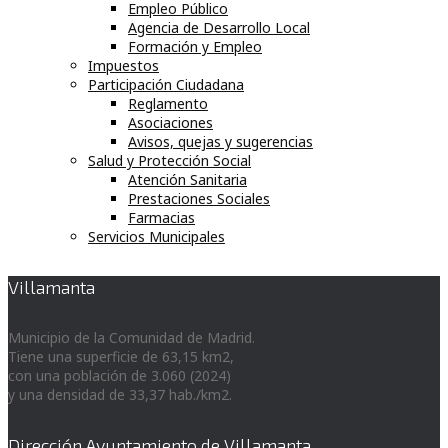
Empleo Público
Agencia de Desarrollo Local
Formación y Empleo
Impuestos
Participación Ciudadana
Reglamento
Asociaciones
Avisos, quejas y sugerencias
Salud y Protección Social
Atención Sanitaria
Prestaciones Sociales
Farmacias
Servicios Municipales
Villamanta
Municipio de la Comunidad de Madrid.
Tiene una superficie de 63,15 km2,
con una población de 3.060 (2024)
y una densidad de 33,37 hab./km2.
Dirección Ayuntamiento de Villamanta