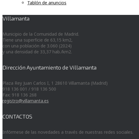
Tablón de anuncios
Villamanta
Municipio de la Comunidad de Madrid.
Tiene una superficie de 63,15 km2,
con una población de 3.060 (2024)
y una densidad de 33,37 hab./km2.
Dirección Ayuntamiento de Villamanta
Plaza Rey Juan Carlos I, 1 28610 Villamanta (Madrid)
918 136 001 / 918 136 500
Fax: 918 136 268
registro@villamanta.es
CONTACTOS
Infórmese de las novedades a través de nuestras redes sociales.