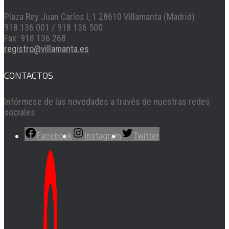
Plaza Rey Juan Carlos I, 1 28610 Villamanta (Madrid)
918 136 001 / 918 136 500
Fax: 918 136 268
registro@villamanta.es
CONTACTOS
Infórmese de las novedades a través de nuestras redes
sociales.
Facebook
Instagram
Twitter