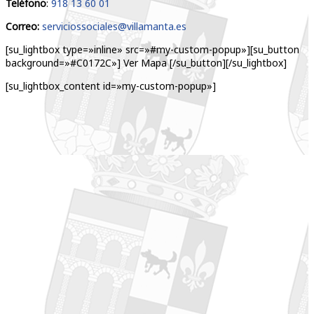
Teléfono
:
918 13 60 01
Correo:
serviciossociales@villamanta.es
[su_lightbox type=»inline» src=»#my-custom-popup»][su_button
background=»#C0172C»] Ver Mapa [/su_button][/su_lightbox]
[su_lightbox_content id=»my-custom-popup»]