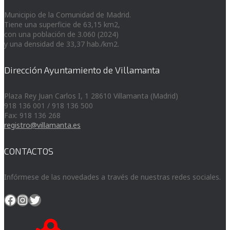
Municipio de la Comunidad de Madrid.
Tiene una superficie de 63,15 km2,
con una población de 3.060 (2024)
y una densidad de 33,37 hab./km2.
Dirección Ayuntamiento de Villamanta
Plaza Rey Juan Carlos I, 1 28610 Villamanta (Madrid)
918 136 001 / 918 136 500
Fax: 918 136 268
registro@villamanta.es
CONTACTOS
Infórmese de las novedades a través de nuestras redes sociales.
Facebook
Instagram
Twitter