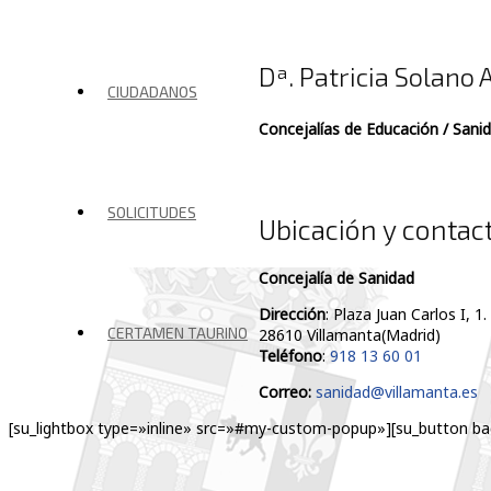
Dª. Patricia Solano 
CIUDADANOS
Concejalías de Educación / Sanid
SOLICITUDES
Ubicación y contac
Concejalía de Sanidad
Dirección
: Plaza Juan Carlos I, 
CERTAMEN TAURINO
28610 Villamanta(Madrid)
Teléfono
:
918 13 60 01
Correo:
sanidad@villamanta.es
[su_lightbox type=»inline» src=»#my-custom-popup»][su_button ba