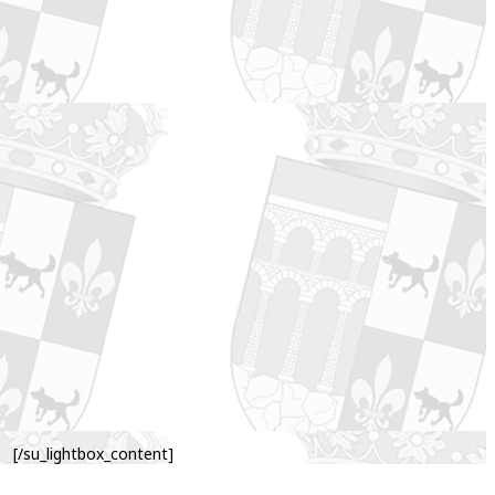
[/su_lightbox_content]