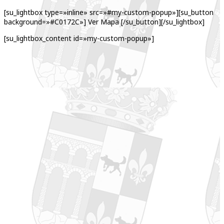
[su_lightbox type=»inline» src=»#my-custom-popup»][su_button
background=»#C0172C»] Ver Mapa [/su_button][/su_lightbox]
[su_lightbox_content id=»my-custom-popup»]