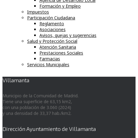
Agencia de Desarrollo Local
Formación y Empleo
Impuestos
Participación Ciudadana
Reglamento
Asociaciones
Avisos, quejas y sugerencias
Salud y Protección Social
Atención Sanitaria
Prestaciones Sociales
Farmacias
Servicios Municipales
Villamanta
Municipio de la Comunidad de Madrid.
Tiene una superficie de 63,15 km2,
con una población de 3.060 (2024)
y una densidad de 33,37 hab./km2.
Dirección Ayuntamiento de Villamanta