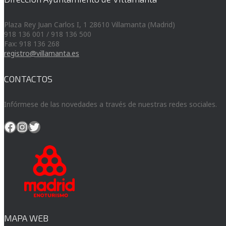
Plaza Rey Juan Carlos I, 1 28610 Villamanta (Madrid)
918 136 001 / 918 136 500
Fax: 918 136 268
registro@villamanta.es
CONTACTOS
Infórmese de las novedades a través de nuestras redes sociales.
Facebook
Instagram
Twitter
MAPA WEB