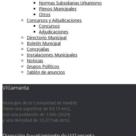
Normas Subsidiarias Urbanismo
Plenos Municipales
Otros
Concursos y Adjudicaciones
Concursos
Adjudicaciones
Directorio Municipal
Boletín Municipal
Concejalías
Instalaciones Municipales
Noticias
Grupos Políticos
Tablón de anuncios
Villamanta
Municipio de la Comunidad de Madrid.
Tiene una superficie de 63,15 km2,
con una población de 3.060 (2024)
y una densidad de 33,37 hab./km2.
Dirección Ayuntamiento de Villamanta