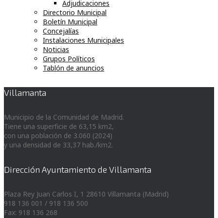
Adjudicaciones
Directorio Municipal
Boletín Municipal
Concejalías
Instalaciones Municipales
Noticias
Grupos Políticos
Tablón de anuncios
Villamanta
Municipio de la Comunidad de Madrid.
Tiene una superficie de 63,15 km2,
con una población de 3.060 (2024)
y una densidad de 33,37 hab./km2.
Dirección Ayuntamiento de Villamanta
Plaza Rey Juan Carlos I, 1 28610 Villamanta (Madrid)
918 136 001 / 918 136 500
Fax: 918 136 268