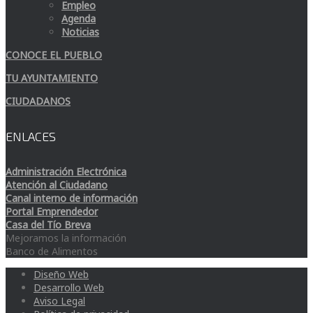
Empleo
Agenda
Noticias
CONOCE EL PUEBLO
TU AYUNTAMIENTO
CIUDADANOS
ENLACES
Administración Electrónica
Atención al Ciudadano
Canal interno de información
Portal Emprendedor
Casa del Tío Breva
Mejoramos la información
Banco de Alimentos
Diseño Web
Desarrollo Web
Aviso Legal