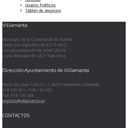
Grupos Políticos
Tablón de anuncios
Villamanta
Municipio de la Comunidad de Madrid.
Tiene una superficie de 63,15 km2,
con una población de 3.060 (2024)
y una densidad de 33,37 hab./km2.
Dirección Ayuntamiento de Villamanta
Plaza Rey Juan Carlos I, 1 28610 Villamanta (Madrid)
918 136 001 / 918 136 500
Fax: 918 136 268
registro@villamanta.es
CONTACTOS