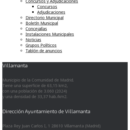
Concursos y Adjudicaciones
Concursos
Adjudicaciones
Directorio Municipal
Boletín Municipal
Concejalías
Instalaciones Municipales
Noticias
Grupos Políticos
Tablón de anuncios
Villamanta
Municipio de la Comunidad de Madrid.
Tiene una superficie de 63,15 km2,
con una población de 3.060 (2024)
y una densidad de 33,37 hab./km2.
Dirección Ayuntamiento de Villamanta
Plaza Rey Juan Carlos I, 1 28610 Villamanta (Madrid)