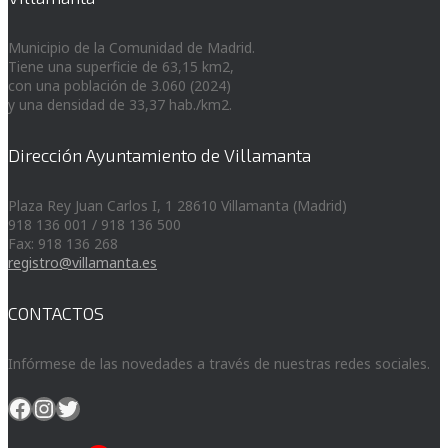
Municipio de la Comunidad de Madrid.
Tiene una superficie de 63,15 km2,
con una población de 3.060 (2024)
y una densidad de 33,37 hab./km2.
Dirección Ayuntamiento de Villamanta
Plaza Rey Juan Carlos I, 1 28610 Villamanta (Madrid)
918 136 001 / 918 136 500
Fax: 918 136 268
registro@villamanta.es
CONTACTOS
Infórmese de las novedades a través de nuestras redes sociales.
Facebook
Instagram
Twitter