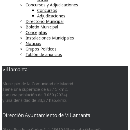
Concursos y Adjudicaciones
Concursos
Adjudicaciones
Directorio Municipal
Boletín Municipal
Concejalías
Instalaciones Municipales
Noticias
Grupos Políticos
Tablón de anuncios
Villamanta
Municipio de la Comunidad de Madrid.
Tiene una superficie de 63,15 km2,
con una población de 3.060 (2024)
y una densidad de 33,37 hab./km2.
Dirección Ayuntamiento de Villamanta
Plaza Rey Juan Carlos I, 1 28610 Villamanta (Madrid)