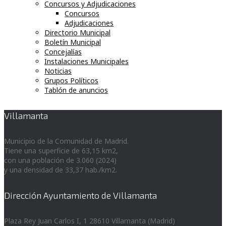
Concursos y Adjudicaciones
Concursos
Adjudicaciones
Directorio Municipal
Boletín Municipal
Concejalías
Instalaciones Municipales
Noticias
Grupos Políticos
Tablón de anuncios
Villamanta
Municipio de la Comunidad de Madrid.
Tiene una superficie de 63,15 km2,
con una población de 3.060 (2024)
y una densidad de 33,37 hab./km2.
Dirección Ayuntamiento de Villamanta
Plaza Rey Juan Carlos I, 1 28610 Villamanta (Madrid)