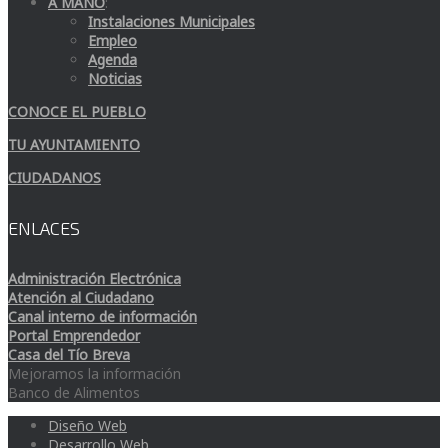
A MANO
:
Instalaciones Municipales
Empleo
Agenda
Noticias
CONOCE EL PUEBLO
TU AYUNTAMIENTO
CIUDADANOS
ENLACES
Administración Electrónica
Atención al Ciudadano
Canal interno de información
Portal Emprendedor
Casa del Tío Breva
Mejoramos la información
Banco de Alimentos
Diseño Web
Desarrollo Web