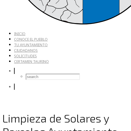
INICIO
CONOCE EL PUEBLO
TU AYUNTAMIENTO
CIUDADANOS
SOLICITUDES
CERTAMEN TAURINO
Limpieza de Solares y