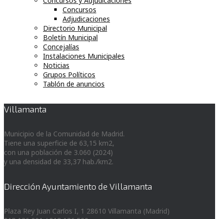
Concursos y Adjudicaciones
Concursos
Adjudicaciones
Directorio Municipal
Boletín Municipal
Concejalías
Instalaciones Municipales
Noticias
Grupos Políticos
Tablón de anuncios
Villamanta
Municipio de la Comunidad de Madrid.
Tiene una superficie de 63,15 km2,
con una población de 3.060 (2024)
y una densidad de 33,37 hab./km2.
Dirección Ayuntamiento de Villamanta
Plaza Rey Juan Carlos I, 1 28610 Villamanta (Madrid)