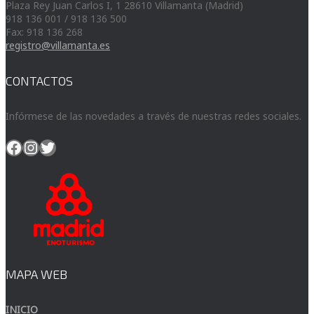
Plaza Rey Juan Carlos I, 1 28610 Villamanta (Madrid)
918 136 001 / 918 136 500
Fax: 918 136 268
registro@villamanta.es
CONTACTOS
Infórmese de las novedades a través de nuestras redes sociales.
Facebook
Instagram
Twitter
MAPA WEB
INICIO