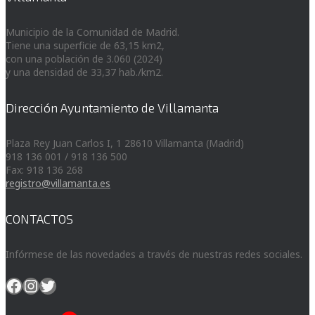
Municipio de la Comunidad de Madrid.
Tiene una superficie de 63,15 km2,
con una población de 3.060 (2024)
y una densidad de 33,37 hab./km2.
Dirección Ayuntamiento de Villamanta
Plaza Rey Juan Carlos I, 1 28610 Villamanta (Madrid)
918 136 001 / 918 136 500
Fax: 918 136 268
registro@villamanta.es
CONTACTOS
Infórmese de las novedades a través de nuestras redes sociales.
Facebook
Instagram
Twitter