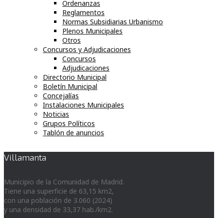
Ordenanzas
Reglamentos
Normas Subsidiarias Urbanismo
Plenos Municipales
Otros
Concursos y Adjudicaciones
Concursos
Adjudicaciones
Directorio Municipal
Boletín Municipal
Concejalías
Instalaciones Municipales
Noticias
Grupos Políticos
Tablón de anuncios
Villamanta
Municipio de la Comunidad de Madrid.
Tiene una superficie de 63,15 km2,
con una población de 3.060 (2024)
y una densidad de 33,37 hab./km2.