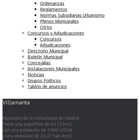
Ordenanzas
Reglamentos
Normas Subsidiarias Urbanismo
Plenos Municipales
Otros
Concursos y Adjudicaciones
Concursos
Adjudicaciones
Directorio Municipal
Boletín Municipal
Concejalías
Instalaciones Municipales
Noticias
Grupos Políticos
Tablón de anuncios
Villamanta
Municipio de la Comunidad de Madrid.
Tiene una superficie de 63,15 km2,
con una población de 3.060 (2024)
y una densidad de 33,37 hab./km2.