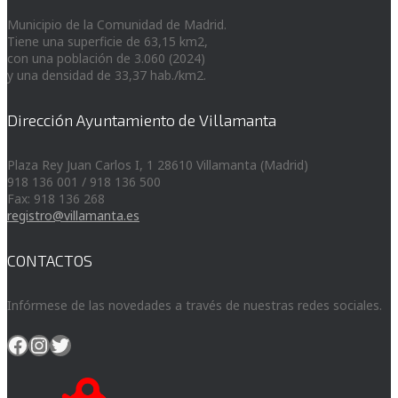
Municipio de la Comunidad de Madrid.
Tiene una superficie de 63,15 km2,
con una población de 3.060 (2024)
y una densidad de 33,37 hab./km2.
Dirección Ayuntamiento de Villamanta
Plaza Rey Juan Carlos I, 1 28610 Villamanta (Madrid)
918 136 001 / 918 136 500
Fax: 918 136 268
registro@villamanta.es
CONTACTOS
Infórmese de las novedades a través de nuestras redes sociales.
Facebook
Instagram
Twitter