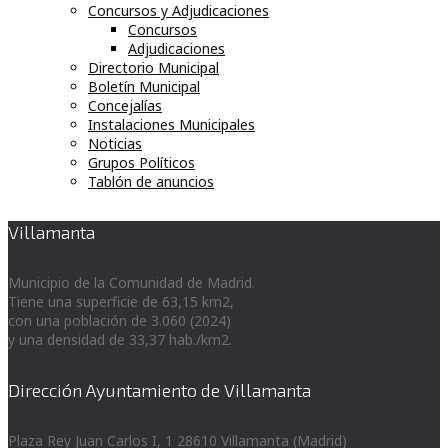
Concursos y Adjudicaciones
Concursos
Adjudicaciones
Directorio Municipal
Boletín Municipal
Concejalías
Instalaciones Municipales
Noticias
Grupos Políticos
Tablón de anuncios
Villamanta
Municipio de la Comunidad de Madrid.
Tiene una superficie de 63,15 km2,
con una población de 3.060 (2024)
y una densidad de 33,37 hab./km2.
Dirección Ayuntamiento de Villamanta
Plaza Rey Juan Carlos I, 1 28610 Villamanta (Madrid)