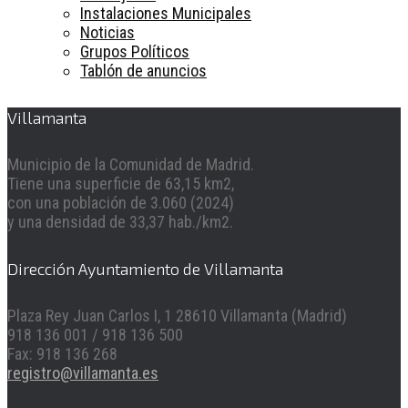
Instalaciones Municipales
Noticias
Grupos Políticos
Tablón de anuncios
Villamanta
Municipio de la Comunidad de Madrid.
Tiene una superficie de 63,15 km2,
con una población de 3.060 (2024)
y una densidad de 33,37 hab./km2.
Dirección Ayuntamiento de Villamanta
Plaza Rey Juan Carlos I, 1 28610 Villamanta (Madrid)
918 136 001 / 918 136 500
Fax: 918 136 268
registro@villamanta.es