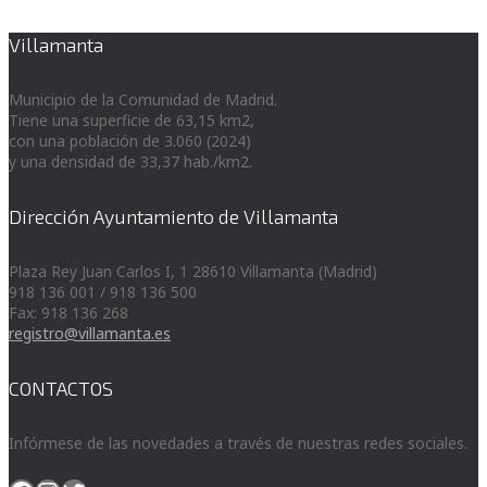
Villamanta
Municipio de la Comunidad de Madrid.
Tiene una superficie de 63,15 km2,
con una población de 3.060 (2024)
y una densidad de 33,37 hab./km2.
Dirección Ayuntamiento de Villamanta
Plaza Rey Juan Carlos I, 1 28610 Villamanta (Madrid)
918 136 001 / 918 136 500
Fax: 918 136 268
registro@villamanta.es
CONTACTOS
Infórmese de las novedades a través de nuestras redes sociales.