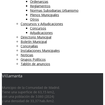
Ordenanzas
Reglamentos
Normas Subsidiarias Urbanismo
Plenos Municipales
Otros
Concursos y Adjudicaciones
Concursos
Adjudicaciones
Directorio Municipal
Boletín Municipal
Concejalías
Instalaciones Municipales
Noticias
Grupos Políticos
Tablón de anuncios
Villamanta
Municipio de la Comunidad de Madrid.
Tiene una superficie de 63,15 km2,
con una población de 3.060 (2024)
y una densidad de 33,37 hab./km2.