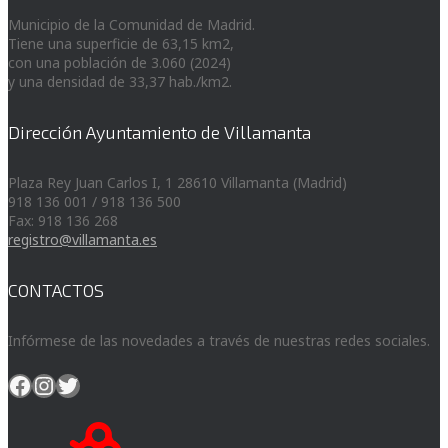
Municipio de la Comunidad de Madrid.
Tiene una superficie de 63,15 km2,
con una población de 3.060 (2024)
y una densidad de 33,37 hab./km2.
Dirección Ayuntamiento de Villamanta
Plaza Rey Juan Carlos I, 1 28610 Villamanta (Madrid)
918 136 001 / 918 136 500
Fax: 918 136 268
registro@villamanta.es
CONTACTOS
Infórmese de las novedades a través de nuestras redes sociales.
Facebook
Instagram
Twitter