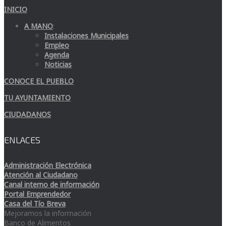
INICIO
A MANO
:
Instalaciones Municipales
Empleo
Agenda
Noticias
CONOCE EL PUEBLO
TU AYUNTAMIENTO
CIUDADANOS
ENLACES
Administración Electrónica
Atención al Ciudadano
Canal interno de información
Portal Emprendedor
Casa del Tío Breva
Mejoramos la información
Banco de Alimentos