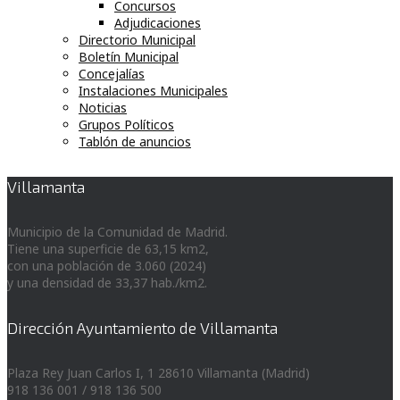
Concursos
Adjudicaciones
Directorio Municipal
Boletín Municipal
Concejalías
Instalaciones Municipales
Noticias
Grupos Políticos
Tablón de anuncios
Villamanta
Municipio de la Comunidad de Madrid.
Tiene una superficie de 63,15 km2,
con una población de 3.060 (2024)
y una densidad de 33,37 hab./km2.
Dirección Ayuntamiento de Villamanta
Plaza Rey Juan Carlos I, 1 28610 Villamanta (Madrid)
918 136 001 / 918 136 500