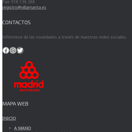
Fax: 918 136 268
registro@villamanta.es
CONTACTOS
Infórmese de las novedades a través de nuestras redes sociales.
Facebook
Instagram
Twitter
MAPA WEB
INICIO
A MANO
: