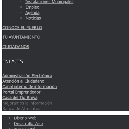
Instalaciones Municipales
Empleo
Agenda
Noticias
CONOCE EL PUEBLO
TU AYUNTAMIENTO
CIUDADANOS
ENLACES
Administración Electrónica
Atención al Ciudadano
Canal interno de información
Portal Emprendedor
Casa del Tío Breva
Mejoramos la información
Banco de Alimentos
Diseño Web
Desarrollo Web
Aviso Legal