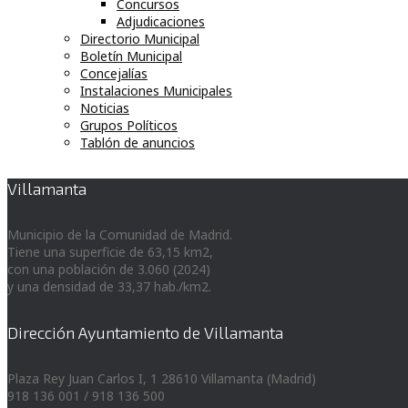
Concursos
Adjudicaciones
Directorio Municipal
Boletín Municipal
Concejalías
Instalaciones Municipales
Noticias
Grupos Políticos
Tablón de anuncios
Villamanta
Municipio de la Comunidad de Madrid.
Tiene una superficie de 63,15 km2,
con una población de 3.060 (2024)
y una densidad de 33,37 hab./km2.
Dirección Ayuntamiento de Villamanta
Plaza Rey Juan Carlos I, 1 28610 Villamanta (Madrid)
918 136 001 / 918 136 500