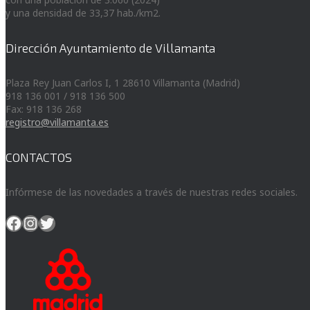
y una densidad de 33,37 hab./km2.
Dirección Ayuntamiento de Villamanta
Plaza Rey Juan Carlos I, 1 28610 Villamanta (Madrid)
918 136 001 / 918 136 500
Fax: 918 136 268
registro@villamanta.es
CONTACTOS
Infórmese de las novedades a través de nuestras redes sociales.
Facebook
Instagram
Twitter