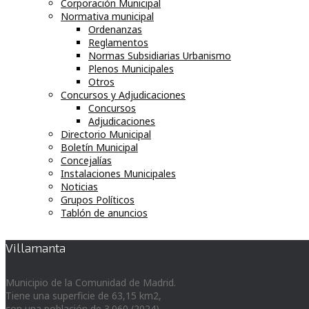
Corporación Municipal
Normativa municipal
Ordenanzas
Reglamentos
Normas Subsidiarias Urbanismo
Plenos Municipales
Otros
Concursos y Adjudicaciones
Concursos
Adjudicaciones
Directorio Municipal
Boletín Municipal
Concejalías
Instalaciones Municipales
Noticias
Grupos Políticos
Tablón de anuncios
Villamanta
Municipio de la Comunidad de Madrid.
Tiene una superficie de 63,15 km2,
con una población de 3.060 (2024)