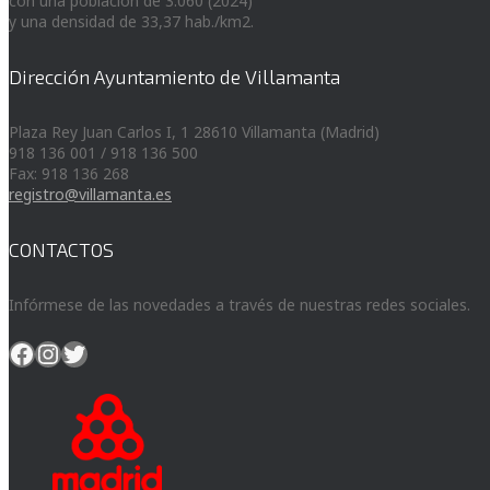
con una población de 3.060 (2024)
y una densidad de 33,37 hab./km2.
Dirección Ayuntamiento de Villamanta
Plaza Rey Juan Carlos I, 1 28610 Villamanta (Madrid)
918 136 001 / 918 136 500
Fax: 918 136 268
registro@villamanta.es
CONTACTOS
Infórmese de las novedades a través de nuestras redes sociales.
Facebook
Instagram
Twitter