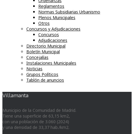
Ordenanzas
Reglamentos
Normas Subsidiarias Urbanismo
Plenos Municipales
Otros
Concursos y Adjudicaciones
Concursos
Adjudicaciones
Directorio Municipal
Boletín Municipal
Concejalías
Instalaciones Municipales
Noticias
Grupos Políticos
Tablón de anuncios
Villamanta
Municipio de la Comunidad de Madrid.
Tiene una superficie de 63,15 km2,
con una población de 3.060 (2024)
y una densidad de 33,37 hab./km2.