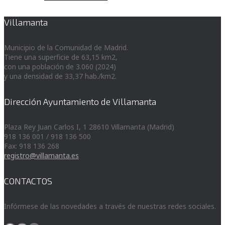
Villamanta
Municipio de la Comunidad de Madrid.
Tiene una superficie de 63,15 km2,
con una población de 3.060 (2024)
y una densidad de 33,37 hab./km2.
Dirección Ayuntamiento de Villamanta
Plaza Rey Juan Carlos I, 1 28610 Villamanta (Madrid)
918 136 001 / 918 136 500
Fax: 918 136 268
registro@villamanta.es
CONTACTOS
Infórmese de las novedades a través de nuestras redes sociales.