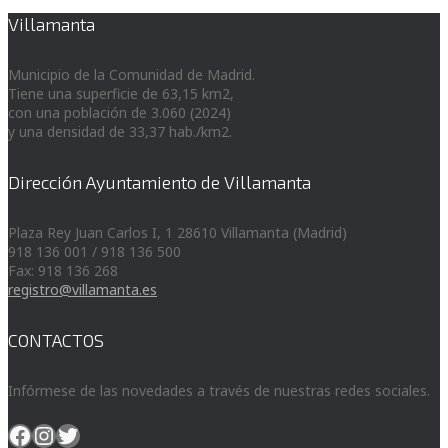
Villamanta
Municipio de la Comunidad de Madrid.
Tiene una superficie de 63,15 km2,
con una población de 3.060 (2024)
y una densidad de 33,37 hab./km2.
Dirección Ayuntamiento de Villamanta
Plaza Rey Juan Carlos I, 1 28610 Villamanta (Madrid)
918 136 001 / 918 136 500
Fax: 918 136 268
registro@villamanta.es
CONTACTOS
Infórmese de las novedades a través de nuestras redes sociales.
Facebook
Instagram
Twitter