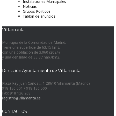
Instalaciones Municipales
Noticias
Grupos Políticos
Tablón de anuncios
Villamanta
Municipio de la Comunidad de Madrid.
Tiene una superficie de 63,15 km2,
con una población de 3.060 (2024)
y una densidad de 33,37 hab./km2.
Dirección Ayuntamiento de Villamanta
Plaza Rey Juan Carlos I, 1 28610 Villamanta (Madrid)
918 136 001 / 918 136 500
Fax: 918 136 268
registro@villamanta.es
CONTACTOS