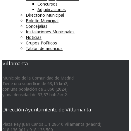
Concursos
Adjudicaciones
Directorio Municipal
Boletín Municipal
Concejalías
Instalaciones Municipales
Noticias
Grupos Políticos
Tablón de anuncios
Villamanta
Municipio de la Comunidad de Madrid.
Tiene una superficie de 63,15 km2,
con una población de 3.060 (2024)
y una densidad de 33,37 hab./km2.
Dirección Ayuntamiento de Villamanta
Plaza Rey Juan Carlos I, 1 28610 Villamanta (Madrid)
918 136 001 / 918 136 500