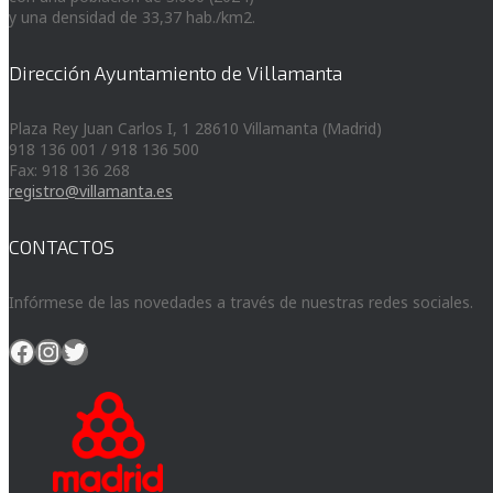
y una densidad de 33,37 hab./km2.
Dirección Ayuntamiento de Villamanta
Plaza Rey Juan Carlos I, 1 28610 Villamanta (Madrid)
918 136 001 / 918 136 500
Fax: 918 136 268
registro@villamanta.es
CONTACTOS
Infórmese de las novedades a través de nuestras redes sociales.
Facebook
Instagram
Twitter