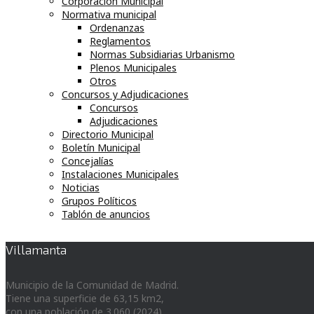
Corporación Municipal
Normativa municipal
Ordenanzas
Reglamentos
Normas Subsidiarias Urbanismo
Plenos Municipales
Otros
Concursos y Adjudicaciones
Concursos
Adjudicaciones
Directorio Municipal
Boletín Municipal
Concejalías
Instalaciones Municipales
Noticias
Grupos Políticos
Tablón de anuncios
Villamanta
Municipio de la Comunidad de Madrid.
Tiene una superficie de 63,15 km2,
con una población de 3.060 (2024)