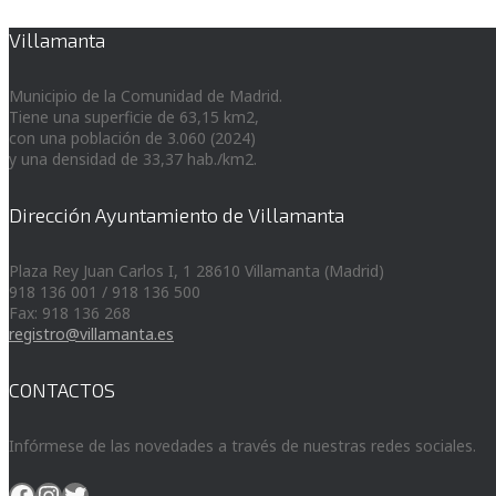
Villamanta
Municipio de la Comunidad de Madrid.
Tiene una superficie de 63,15 km2,
con una población de 3.060 (2024)
y una densidad de 33,37 hab./km2.
Dirección Ayuntamiento de Villamanta
Plaza Rey Juan Carlos I, 1 28610 Villamanta (Madrid)
918 136 001 / 918 136 500
Fax: 918 136 268
registro@villamanta.es
CONTACTOS
Infórmese de las novedades a través de nuestras redes sociales.
Facebook
Instagram
Twitter