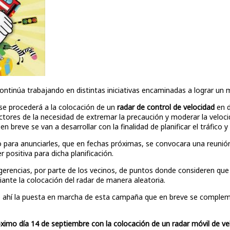
ntinúa trabajando en distintas iniciativas encaminadas a lograr un 
 se procederá a la colocación de un
radar de control de velocidad
en d
uctores de la necesidad de extremar la precaución y moderar la veloc
 breve se van a desarrollar con la finalidad de planificar el tráfico y
ara anunciarles, que en fechas próximas, se convocara una reunión 
 positiva para dicha planificación.
encias, por parte de los vecinos, de puntos donde consideren que s
ante la colocación del radar de manera aleatoria.
 de ahí la puesta en marcha de esta campaña que en breve se complem
óximo día 14 de septiembre con la colocación de un radar móvil de vel